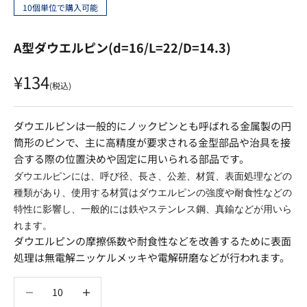
10個単位で購入可能
A型ダウエルピン(d=16/L=22/D=14.3)
セール価格
¥134
(税込)
ダウエルピンは一般的にノックピンとも呼ばれる金属製の円
筒形のピンで、
主に高精度が要求される金型部品や治具を接
合する際の位置決めや固定に用いられる部品
です。
ダウエルピンには、呼び径、長さ、公差、材質、表面処理などの
種類があり、使用する材質はダウエルピンの強度や耐食性などの
特性に影響し、一般的には鉄やステンレス鋼、真鍮などが用いら
れます。
ダウエルピンの摩擦係数や耐食性などを改善するために表面
処理は無電解ニッケルメッキや電解研磨などが行われます。
数量を減らす
数量を減らす