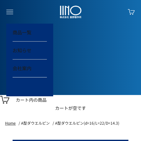
コンテンツへスキップ
IINO Online Shop
メニューを開く
カート
商品一覧
お知らせ
会社案内
ログイン
カート内の商品
カートが空です
Home
A型ダウエルピン
A型ダウエルピン(d=16/L=22/D=14.3)